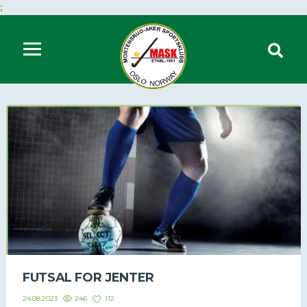
;
FUTSAL FOR JENTER
246
112
24.08.2023