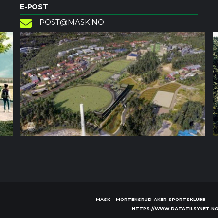
E-POST
POST@MASK.NO
MASK – MORTENSRUD-AKER SPORTSKLUBB
HTTPS://WWW.DATATILSYNET.NO