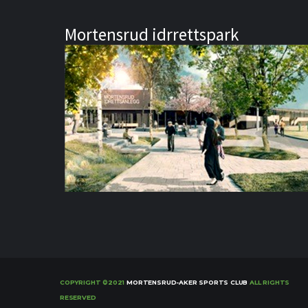
Mortensrud idrrettspark
COPYRIGHT ©2021
MORTENSRUD-AKER SPORTS CLUB
ALL RIGHTS
RESERVED