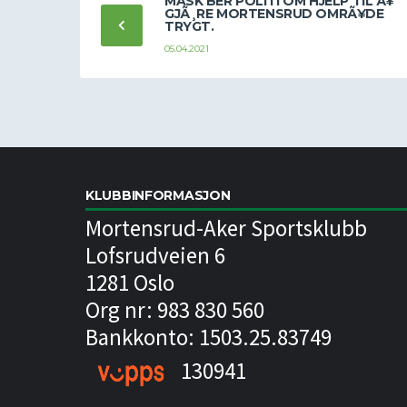
MASK BER POLITI OM HJELP TIL Ã¥
GJÃ¸RE MORTENSRUD OMRÃ¥DE
TRYGT.
05.04.2021
KLUBBINFORMASJON
Mortensrud-Aker Sportsklubb
Lofsrudveien 6
1281 Oslo
Org nr: 983 830 560
Bankkonto: 1503.25.83749
130941