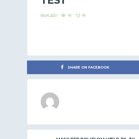
TEST
05.04.2021
92
93
SHARE ON FACEBOOK