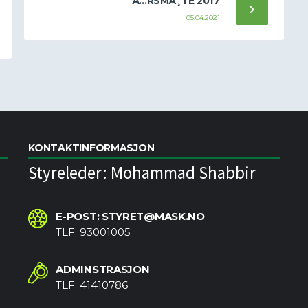
Ã…RSMÃ¸TE 2017
05.04.2021
KONTAKTINFORMASJON
Styreleder: Mohammad Shabbir
E-POST: STYRET@MASK.NO
TLF: 93001005
ADMINSTRASJON
TLF: 41410786