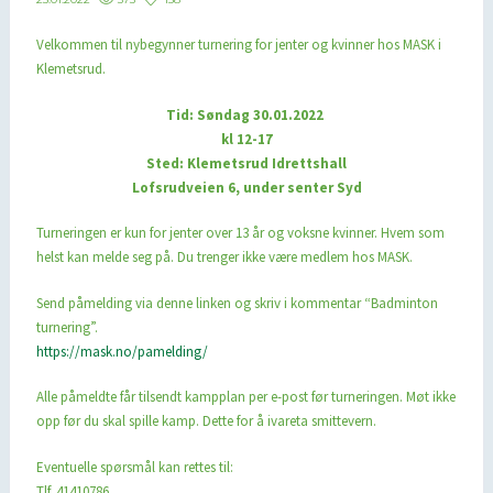
Velkommen til nybegynner turnering for jenter og kvinner hos MASK i
Klemetsrud.
Tid: Søndag 30.01.2022
kl 12-17
Sted: Klemetsrud Idrettshall
Lofsrudveien 6, under senter Syd
Turneringen er kun for jenter over 13 år og voksne kvinner. Hvem som
helst kan melde seg på. Du trenger ikke være medlem hos MASK.
Send påmelding via denne linken og skriv i kommentar “Badminton
turnering”.
https://mask.no/pamelding/
Alle påmeldte får tilsendt kampplan per e-post før turneringen. Møt ikke
opp før du skal spille kamp. Dette for å ivareta smittevern.
Eventuelle spørsmål kan rettes til:
Tlf. 41410786