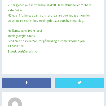
Vi har gleden av å introdusere allidrett i Klemetsrudhallen for barn i
alder 5-6 år.
Målet er å forberede barna til mer organisert trening gjennom lek.
Oppstart 14. September. Treningstid 1715-1815 hver mandag.
Medlemsavgift: 100 kr i året
Treningsavgift: Gratis
Send en e-post eller SMS for påmelding eller mer informasjon.
Tlf. 98005100
E-post: post@mask.no