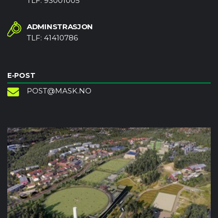
TLF: 93001005
ADMINSTRASJON
TLF: 41410786
E-POST
POST@MASK.NO