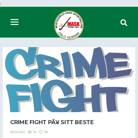
;
CRIME FIGHT PÃ¥ SITT BESTE
74
95
05.04.2021