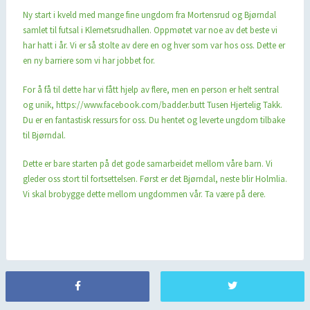
Ny start i kveld med mange fine ungdom fra Mortensrud og Bjørndal
samlet til futsal i Klemetsrudhallen. Oppmøtet var noe av det beste vi
har hatt i år. Vi er så stolte av dere en og hver som var hos oss. Dette er
en ny barriere som vi har jobbet for.
For å få til dette har vi fått hjelp av flere, men en person er helt sentral
og unik, https://www.facebook.com/badder.butt Tusen Hjertelig Takk.
Du er en fantastisk ressurs for oss. Du hentet og leverte ungdom tilbake
til Bjørndal.
Dette er bare starten på det gode samarbeidet mellom våre barn. Vi
gleder oss stort til fortsettelsen. Først er det Bjørndal, neste blir Holmlia.
Vi skal brobygge dette mellom ungdommen vår. Ta være på dere.