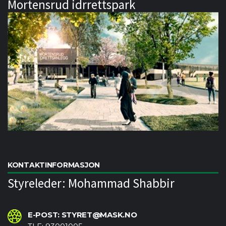
Mortensrud idrrettspark
KONTAKTINFORMASJON
Styreleder: Mohammad Shabbir
E-POST: STYRET@MASK.NO