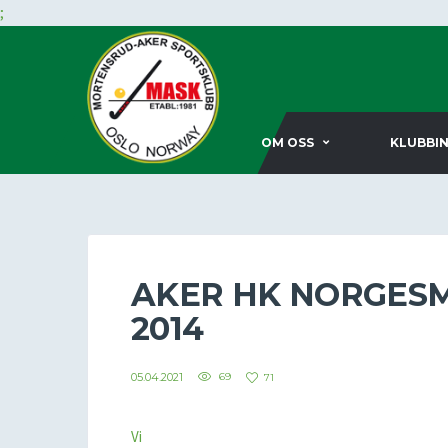
;
OM OSS
KLUBBI
AKER HK NORGES
2014
05.04.2021
69
71
Vi