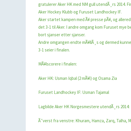
gratulerer Aker HK med NM gull utendÃ¸rs 2014. Fin
Aker Hockey Klubb og Furuset Landhockey IF.
Aker startet kampen med Ã¥ presse pÃ¥, og allere
det 3-1 til Aker. I andre omgang kom Furuset mye b
bort sjanser etter sjanser.
Andre omgangen endte mÃ¥llÃ¸s og dermed kunne A
3-1 seier i finalen.
MÃ¥lscorere i finalen:
Aker HK: Usman Iqbal (2 mÃ¥l) og Osama Zia
Furuset Landhockey IF: Usman Tajamal
Lagbilde Aker HK Norgesmestere utendÃ¸rs 2014:
Ã˜verst fra venstre: Khuram, Hamza, Zarq, Talha, M