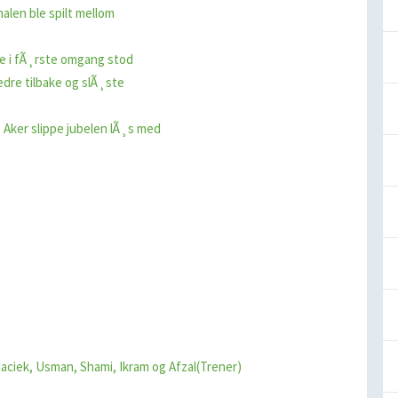
alen ble spilt mellom
de i fÃ¸rste omgang stod
edre tilbake og slÃ¸ste
ker slippe jubelen lÃ¸s med
aciek, Usman, Shami, Ikram og Afzal(Trener)