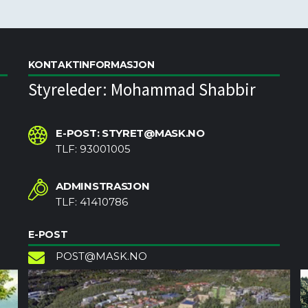
KONTAKTINFORMASJON
Styreleder: Mohammad Shabbir
E-POST: STYRET@MASK.NO
TLF: 93001005
ADMINSTRASJON
TLF: 41410786
E-POST
POST@MASK.NO