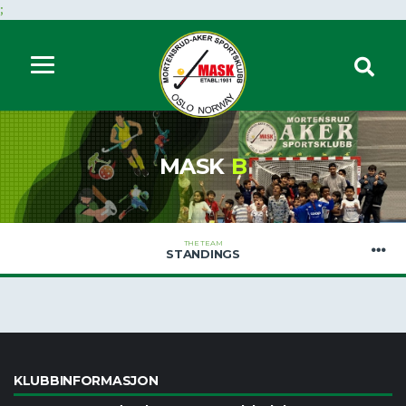
;
MASK
B
THE TEAM
STANDINGS
KLUBBINFORMASJON