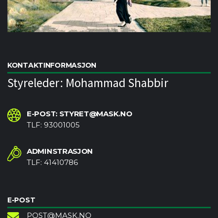
KONTAKTINFORMASJON
Styreleder: Mohammad Shabbir
E-POST: STYRET@MASK.NO
TLF: 93001005
ADMINSTRASJON
TLF: 41410786
E-POST
POST@MASK.NO