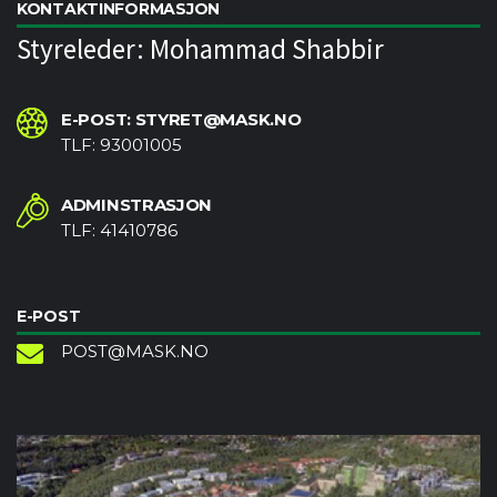
KONTAKTINFORMASJON
Styreleder: Mohammad Shabbir
E-POST: STYRET@MASK.NO
TLF: 93001005
ADMINSTRASJON
TLF: 41410786
E-POST
POST@MASK.NO