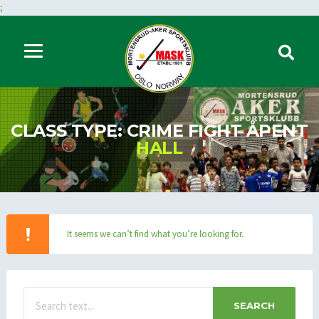
;
CLASS TYPE: CRIME FIGHT ÅPENT
HALL
It seems we can’t find what you’re looking for.
SEARCH