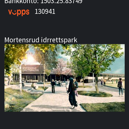
Bankkonto: 1503.25.83749
130941
Mortensrud idrrettspark