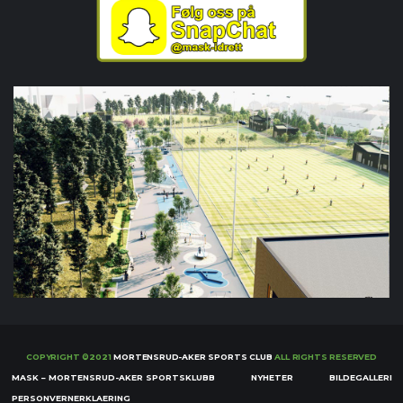
COPYRIGHT ©2021
MORTENSRUD-AKER SPORTS CLUB
ALL RIGHTS RESERVED
MASK – MORTENSRUD-AKER SPORTSKLUBB
NYHETER
BILDEGALLERI
PERSONVERNERKLAERING