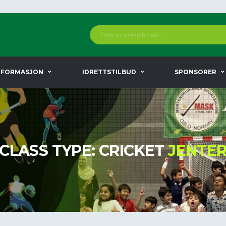
NFORMASJON
IDRETTSTILBUD
SPONSORER
CLASS TYPE: CRICKET
JENTE