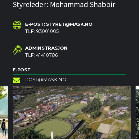
Styreleder: Mohammad Shabbir
E-POST: STYRET@MASK.NO
TLF: 93001005
ADMINSTRASJON
TLF: 41410786
E-POST
POST@MASK.NO