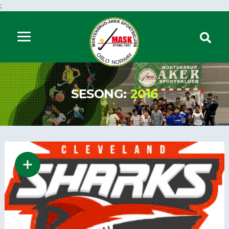
;
SESONG:
2016