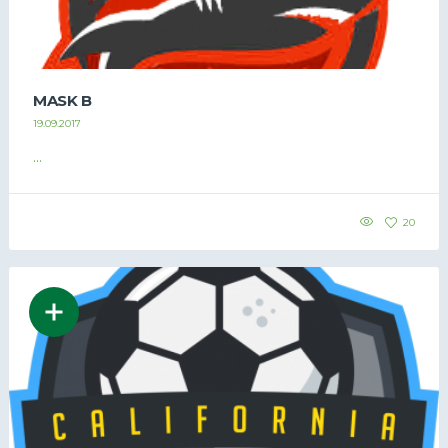
MASK B
19.09.2017
...
20