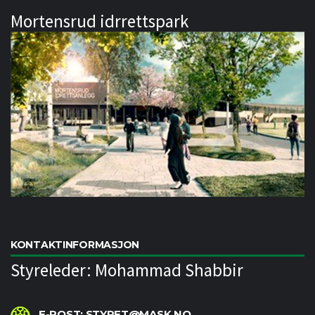
Mortensrud idrrettspark
KONTAKTINFORMASJON
Styreleder: Mohammad Shabbir
E-POST: STYRET@MASK.NO