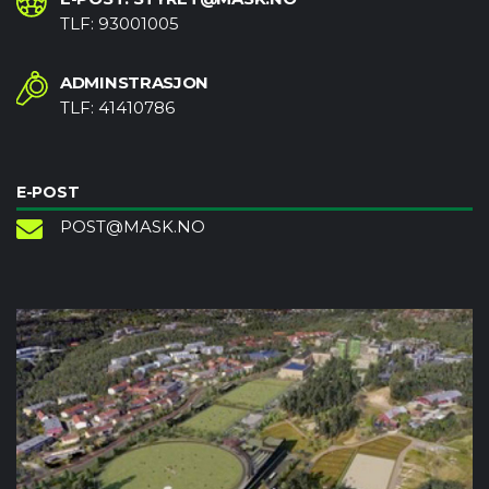
TLF: 93001005
ADMINSTRASJON
TLF: 41410786
E-POST
POST@MASK.NO