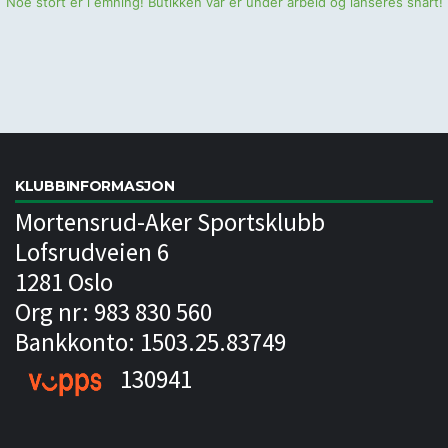
Noe stort er i emning! Butikken vår er under arbeid og lanseres snart!
KLUBBINFORMASJON
Mortensrud-Aker Sportsklubb
Lofsrudveien 6
1281 Oslo
Org nr: 983 830 560
Bankkonto: 1503.25.83749
130941