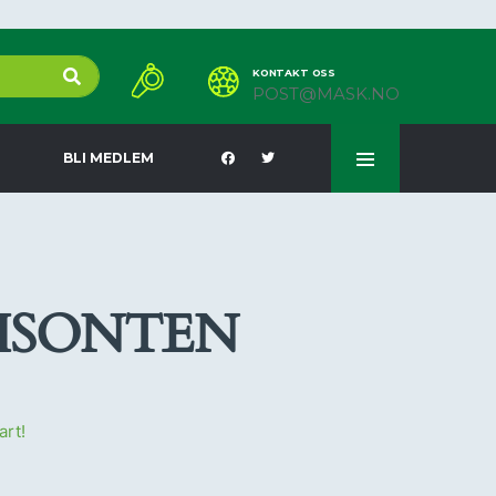
KONTAKT OSS
POST@MASK.NO
BLI MEDLEM
RISONTEN
art!