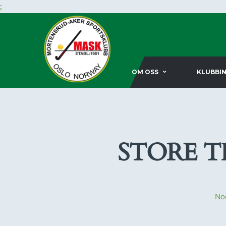
;
OM OSS
KLUBBI
STORE T
Noe