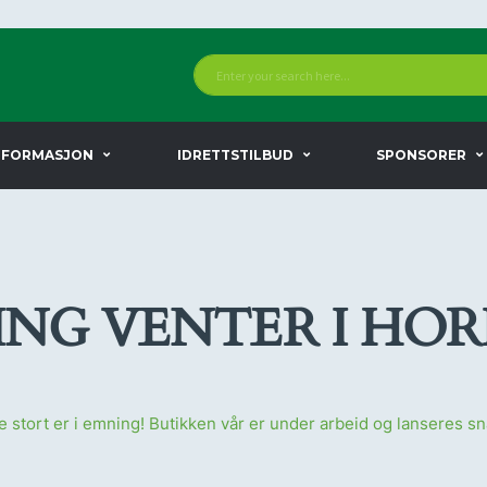
NFORMASJON
IDRETTSTILBUD
SPONSORER
ING VENTER I HO
 stort er i emning! Butikken vår er under arbeid og lanseres sn