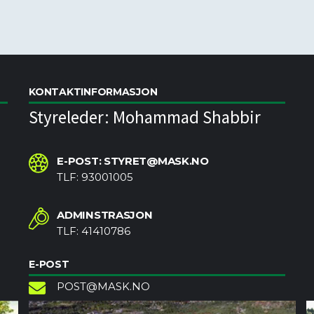
KONTAKTINFORMASJON
Styreleder: Mohammad Shabbir
E-POST: STYRET@MASK.NO
TLF: 93001005
ADMINSTRASJON
TLF: 41410786
E-POST
POST@MASK.NO