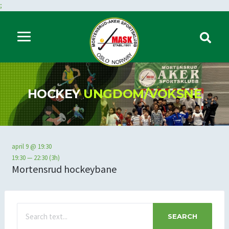
;
HOCKEY
UNGDOM/VOKSNE
april 9 @ 19:30
19:30 — 22:30
(3h)
Mortensrud hockeybane
SEARCH