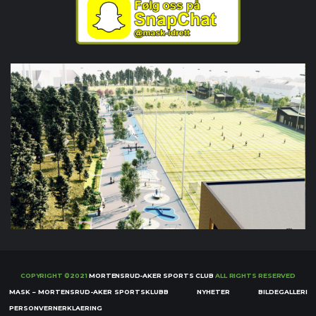
COPYRIGHT ©2021
MORTENSRUD-AKER SPORTS CLUB
ALL RIGHTS RESERVED
MASK – MORTENSRUD-AKER SPORTSKLUBB
NYHETER
BILDEGALLERI
PERSONVERNERKLAERING