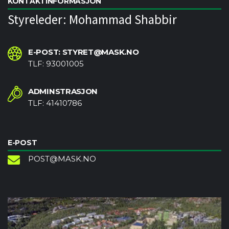
KONTAKTINFORMASJON
Styreleder: Mohammad Shabbir
E-POST: STYRET@MASK.NO
TLF: 93001005
ADMINSTRASJON
TLF: 41410786
E-POST
POST@MASK.NO