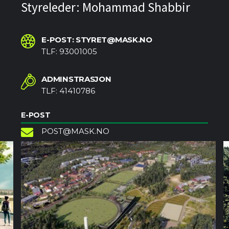
Styreleder: Mohammad Shabbir
E-POST: STYRET@MASK.NO
TLF: 93001005
ADMINSTRASJON
TLF: 41410786
E-POST
POST@MASK.NO