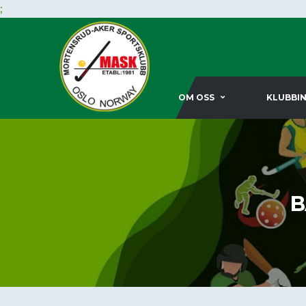
;
OM OSS
KLUBBI
B