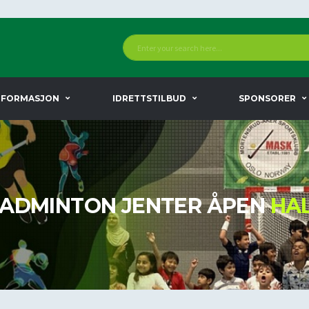
NFORMASJON
IDRETTSTILBUD
SPONSORER
ADMINTON JENTER ÅPEN
HA